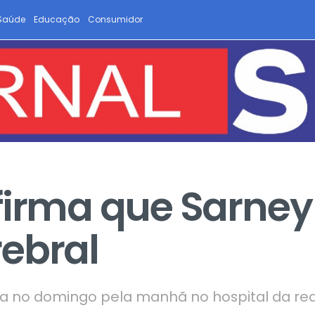
Saúde
Educação
Consumidor
firma que Sarney
ebral
da no domingo pela manhã no hospital da re