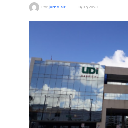
Por
jornalslz
18/07/2023