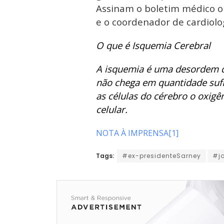
Assinam o boletim médico o
e o coordenador de cardiolog
O que é Isquemia Cerebral
A isquemia é uma desordem q
não chega em quantidade sufi
as células do cérebro o oxigên
celular.
NOTA À IMPRENSA[1]
Tags:
#ex-presidenteSarney
#j