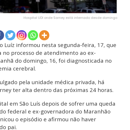
Hospital UDI onde Sarney está internado desde domingo
o Luíz informou nesta segunda-feira, 17, que
a no processo de atendimento ao ex-
anhã do domingo, 16, foi diagnosticada no
mia cerebral.
ulgado pela unidade médica privada, há
rney ter alta dentro das próximas 24 horas.
tal em São Luís depois de sofrer uma queda
ado federal e ex-governadora do Maranhão
icou o episódio e afirmou não haver
do pai.