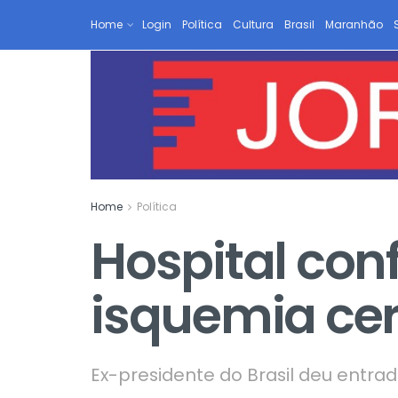
Home
Login
Política
Cultura
Brasil
Maranhão
Home
Política
Hospital con
isquemia cer
Ex-presidente do Brasil deu entra