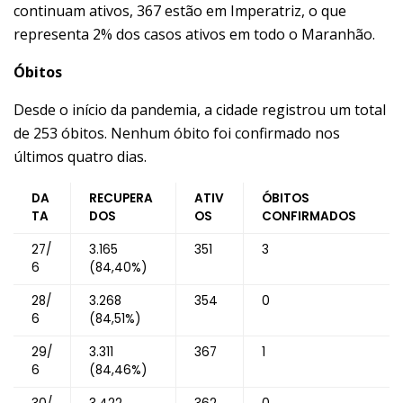
continuam ativos, 367 estão em Imperatriz, o que
representa 2% dos casos ativos em todo o Maranhão.
Óbitos
Desde o início da pandemia, a cidade registrou um total
de 253 óbitos. Nenhum óbito foi confirmado nos
últimos quatro dias.
DA
RECUPERA
ATIV
ÓBITOS ​
TA
DOS
OS
CONFIRMADOS
27/
3.165
351
3
6
(84,40%)
28/
3.268
354
0
6
(84,51%)
29/
3.311
367
1
6
(84,46%)