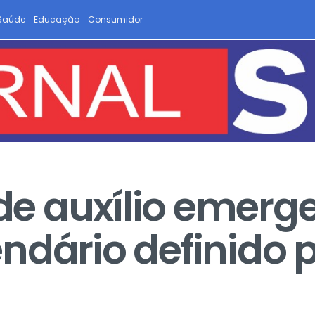
Saúde
Educação
Consumidor
e auxílio emerge
ndário definido 