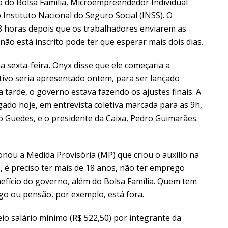
o do Bolsa Família, Microempreendedor Individual
o Instituto Nacional do Seguro Social (INSS). O
8 horas depois que os trabalhadores enviarem as
ão está inscrito pode ter que esperar mais dois dias.
na sexta-feira, Onyx disse que ele começaria a
tivo seria apresentado ontem, para ser lançado
da tarde, o governo estava fazendo os ajustes finais. A
lgado hoje, em entrevista coletiva marcada para as 9h,
o Guedes, e o presidente da Caixa, Pedro Guimarães.
onou a Medida Provisória (MP) que criou o auxílio na
o, é preciso ter mais de 18 anos, não ter emprego
fício do governo, além do Bolsa Família. Quem tem
o ou pensão, por exemplo, está fora.
io salário mínimo (R$ 522,50) por integrante da