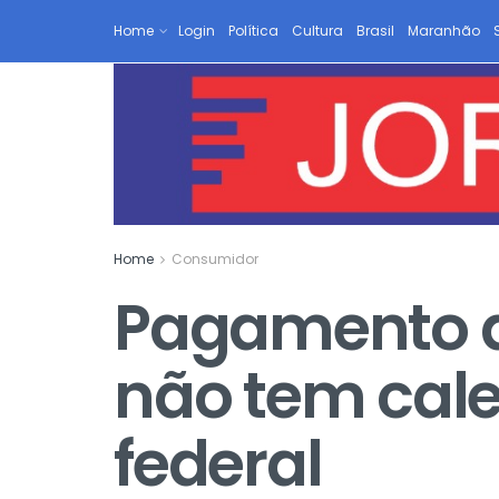
Home
Login
Política
Cultura
Brasil
Maranhão
Home
Consumidor
Pagamento d
não tem cale
federal