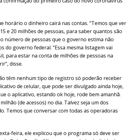
da confirmação do primeiro caso do novo coronavírus
ue horário o dinheiro cairá nas contas. “Temos que ver
e 15 e 20 milhões de pessoas, para saber quantos são
e é o número de pessoas que o governo estima não
s do governo federal. “Essa mesma listagem vai
il, para estar na conta de milhões de pessoas na
ir”, disse.
ão têm nenhum tipo de registro só poderão receber
ativo de celular, que pode ser divulgado ainda hoje,
ue o aplicativo, estando ok hoje, rode bem amanhã.
ilhão (de acessos) no dia. Talvez seja um dos
ndo. Temos que conversar com todas as operadoras
sexta-feira, ele explicou que o programa só deve ser