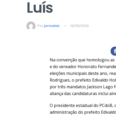
Luís
Por
jornalslz
13/09/2020
Na convenção que homologou as c
e do vereador Honorato Fernandes 
eleições municipais deste ano, re
Rodrigues, o prefeito Edivaldo Ho
por três mandatos Jackson Lago fo
aliança das candidaturas inclui a
O presidente estadual do PCdoB, 
administração do prefeito Edival