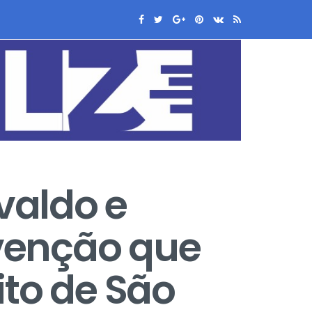
valdo e
venção que
ito de São