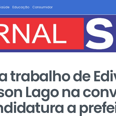
Saúde
Educação
Consumidor
a trabalho de Edi
son Lago na con
didatura a prefe