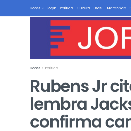
Home
Login
Política
Cultura
Brasil
Maranhão
Home
Política
Rubens Jr cit
lembra Jack
confirma can