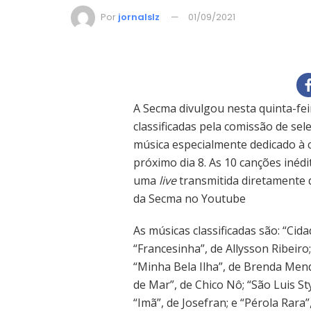
Por
jornalslz
01/09/2021
A Secma divulgou nesta quinta-fei
classificadas pela comissão de sele
música especialmente dedicado à 
próximo dia 8. As 10 canções inéd
uma
live
transmitida diretamente d
da Secma no Youtube
As músicas classificadas são: “Ci
“Francesinha”, de Allysson Ribeiro
“Minha Bela Ilha”, de Brenda Mend
de Mar”, de Chico Nô; “São Luis St
“Imã”, de Josefran; e “Pérola Rara”