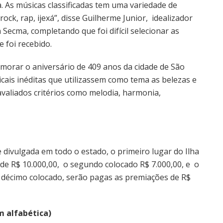
a. As músicas classificadas tem uma variedade de
ck, rap, ijexá”, disse Guilherme Junior, idealizador
Secma, completando que foi difícil selecionar as
e foi recebido.
memorar o aniversário de 409 anos da cidade de São
ais inéditas que utilizassem como tema as belezas e
valiados critérios como melodia, harmonia,
e divulgada em todo o estado, o primeiro lugar do Ilha
o de R$ 10.000,00, o segundo colocado R$ 7.000,00, e o
o décimo colocado, serão pagas as premiações de R$
m alfabética)