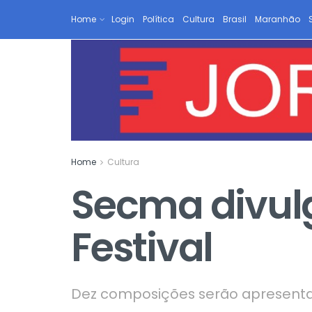
Home
Login
Política
Cultura
Brasil
Maranhão
Home
Cultura
Secma divulga
Festival
Dez composições serão apresentad