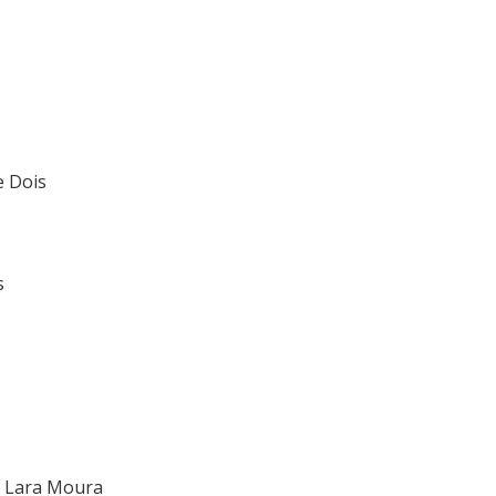
e Dois
s
e Lara Moura