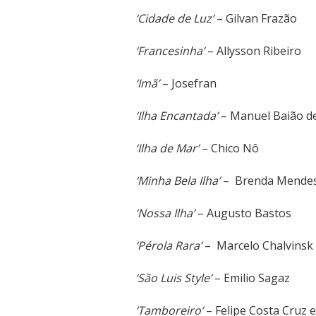
‘Cidade de Luz’
– Gilvan Frazão
‘Francesinha’
– Allysson Ribeiro
‘Imã’
– Josefran
‘Ilha Encantada’
– Manuel Baião d
‘Ilha de Mar’
– Chico Nô
‘Minha Bela Ilha’
– Brenda Mende
‘Nossa Ilha’
– Augusto Bastos
‘Pérola Rara’
– Marcelo Chalvinsk
‘São Luis Style’
– Emilio Sagaz
‘Tamboreiro’
– Felipe Costa Cruz 