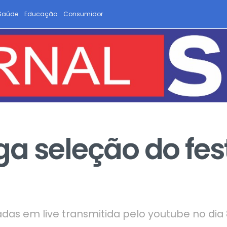
Saúde
Educação
Consumidor
 seleção do fest
as em live transmitida pelo youtube no dia 