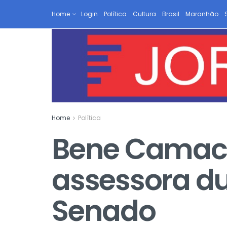
Home
Login
Política
Cultura
Brasil
Maranhão
Home
Política
Bene Camach
assessora du
Senado