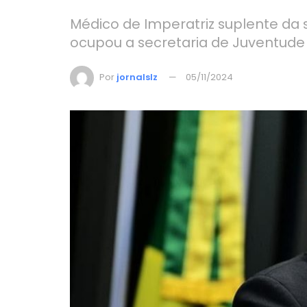
Médico de Imperatriz suplente da
ocupou a secretaria de Juventude
Por
jornalslz
05/11/2024