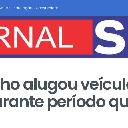
Saúde
Educação
Consumidor
o alugou veícul
rante período qu