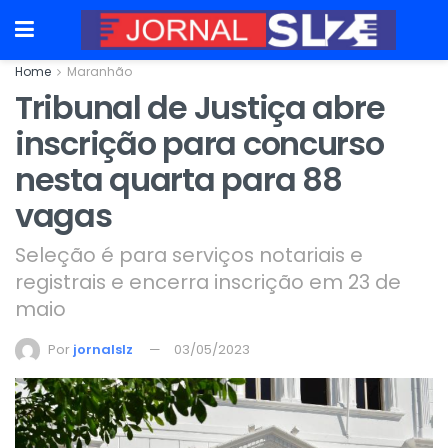
Home
Maranhão
Tribunal de Justiça abre
inscrição para concurso
nesta quarta para 88
vagas
Seleção é para serviços notariais e
registrais e encerra inscrição em 23 de
maio
Por
jornalslz
03/05/2023